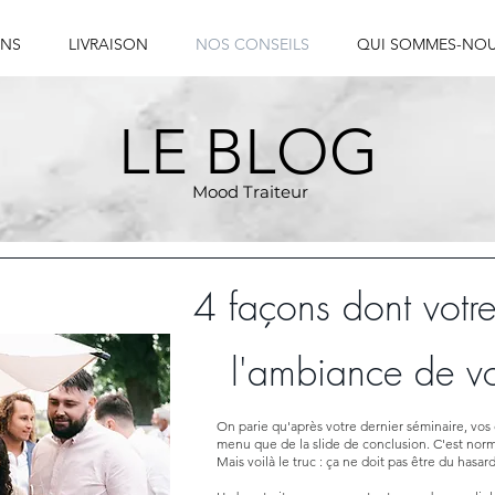
ONS
LIVRAISON
NOS CONSEILS
QUI SOMMES-NOU
LE BLOG
Mood Traiteur
4 façons dont votre 
l'ambiance de v
On parie qu'après votre dernier séminaire, vos
menu que de la slide de conclusion. C'est norm
Mais voilà le truc : ça ne doit pas être du hasard