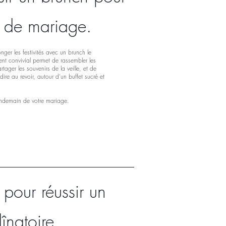
 de mariage.
ger les festivités avec un brunch le
t convivial permet de rassembler les
ger les souvenirs de la veille, et de
ire au revoir, autour d’un buffet sucré et
lendemain de votre mariage.
 pour réussir un
dînatoire.