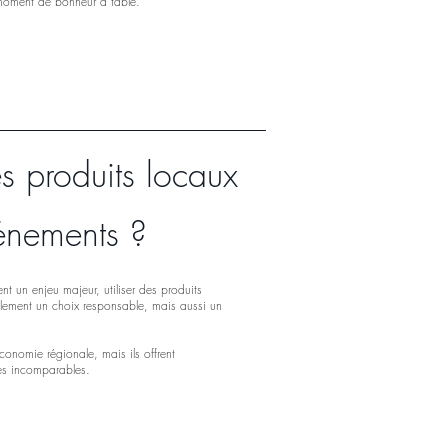
 moment de bonheur à table.
s produits locaux
énements ?
 un enjeu majeur, utiliser des produits
ulement un choix responsable, mais aussi un
conomie régionale, mais ils offrent
res incomparables.