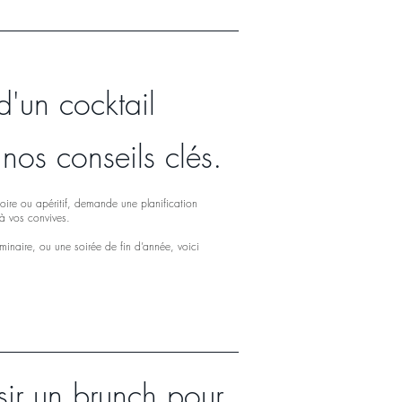
d'un cocktail
: nos conseils clés.
atoire ou apéritif, demande une planification
 à vos convives.
inaire, ou une soirée de fin d’année, voici
sir un brunch pour