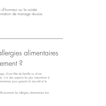
n d'honneur ou la soirée
imation de mariage réussie.
lergies alimentaires
ement ?
age, d'une fête de famille ou d'une
e. L'un des aspects les plus importants à
entaires pour garantir la sécurité et le
ficacement les allergies alimentaires lors