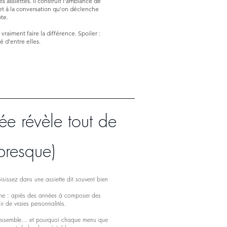
s assiettes. Il construit l'ambiance de
et à la conversation qu'on déclenche
te.
vraiment faire la différence. Spoiler :
 d'entre elles.
ée révèle tout de
presque)
isissez dans une assiette dit souvent bien
nne : après des années à composer des
ir de vraies personnalités.
 ressemble… et pourquoi chaque menu que