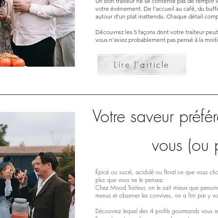
Un bon traiteur ne se contente pas de remplir le
votre événement. De l'accueil au café, du buff
autour d'un plat inattendu. Chaque détail comp
Découvrez les 5 façons dont votre traiteur peut 
vous n'aviez probablement pas pensé à la moitié
Lire l'article
Votre saveur préfér
vous (ou 
Épicé ou sucré, acidulé ou floral ce que vous cho
plus que vous ne le pensez.
Chez Mood Traiteur, on le sait mieux que perso
menus et observer les convives, on a fini par y vo
Découvrez lequel des 4 profils gourmands vous