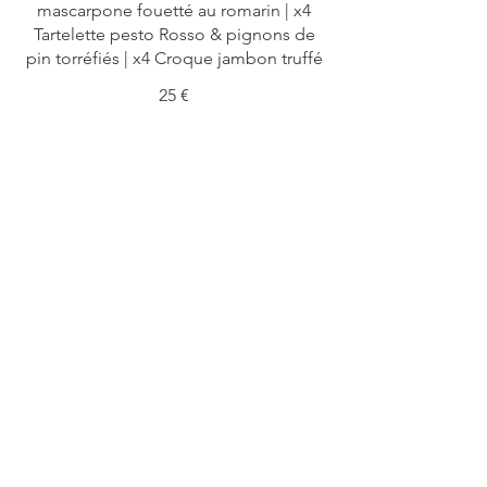
mascarpone fouetté au romarin | x4
Tartelette pesto Rosso & pignons de
pin torréfiés | x4 Croque jambon truffé
25 €
Coffret sucré
x4 Tartelette crème vanille de bourbon
& caramel au sucre de coco | x4
Tartelette crème de marron & éclats de
marrons | x4 Tartelette curd citron yuzu
| x4 Mini brownie chocolat | x4 Mini
macaron sucré
36 €
Coffret Fromages &
charcuterie
Notre sélection « Maison Deruelle » |
Fruits de saison & fruits secs | Pain