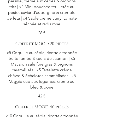
persillé, crème aux cèpes & oignons
frits | x4 Mini bouchée feuilletée au
pesto, caviar d’aubergine & crumble
de féta | x4 Sablé crème curry, tomate
séchée et radis rose
28 €
Coffret MOOD 20 pièces
x5 Coquille au sépia, ricotta citronnée
truite fumée & œufs de saumon | x5
Macaron salé foie gras & oignons
caramélisés | x5 Tartelette crème
chèvre & échalotes caramélisées | x5
Veggie cup aux légumes, crème au
bleu & poire
42 €
Coffret MOOD 40 pièces
x10 Coquille au sépia, ricotta citronnée