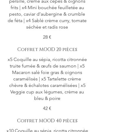
persillé, crème aux cèpes & oignons
frits | x4 Mini bouchée feuilletée au
pesto, caviar d’aubergine & crumble
de féta | x4 Sablé crème curry, tomate
séchée et radis rose
28 €
Coffret MOOD 20 pièces
x5 Coquille au sépia, ricotta citronnée
truite fumée & œufs de saumon | x5
Macaron salé foie gras & oignons
caramélisés | x5 Tartelette crème
chèvre & échalotes caramélisées | x5
Veggie cup aux légumes, crème au
bleu & poire
42 €
Coffret MOOD 40 pièces
x10 Coquille au sépia, ricotta citronnée