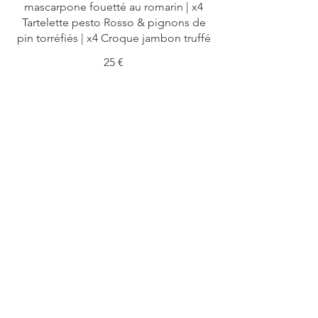
mascarpone fouetté au romarin | x4
Tartelette pesto Rosso & pignons de
pin torréfiés | x4 Croque jambon truffé
25 €
Coffret sucré
x4 Tartelette crème vanille de bourbon
& caramel au sucre de coco | x4
Tartelette crème de marron & éclats de
marrons | x4 Tartelette curd citron yuzu
| x4 Mini brownie chocolat | x4 Mini
macaron sucré
36 €
Coffret Fromages &
charcuterie
Notre sélection « Maison Deruelle » |
Fruits de saison & fruits secs | Pain