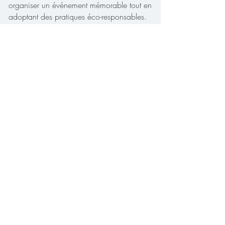
organiser un événement mémorable tout en
adoptant des pratiques éco-responsables.
De la personnalisation des menus à la
réduction des déchets, découvrez
comment faire de votre grand jour une
célébration inoubliable et respectueuse de
la planète !
Lire l'article