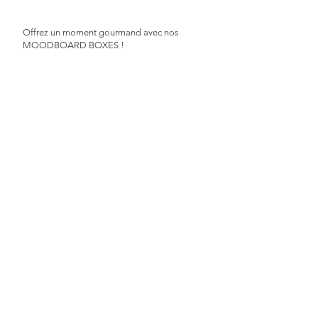
Offrez un moment gourmand avec nos
MOODBOARD BOXES !
Commandez et recevez votre carte cadeau
personnalisée par mail dans les 72h suivant votre
achat.
EXTRAS
| Photos non contractuelles |