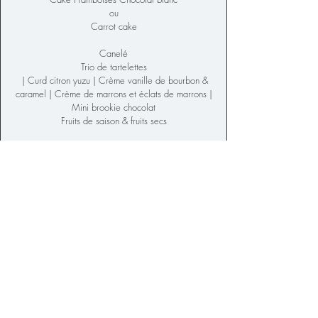
ou
Carrot cake
Canelé
Trio de tartelettes
|
C
urd citron yuzu
| Crème vanille de bourbon &
caramel | Crème de marrons et éclats de marrons |
Mini brookie chocolat
Fruits de saison & fruits secs
Jus de fruits “Alain Milliat”
Abatilles plates
Thé Dammann Frères & Café L’Alchimiste
Contactez-nous
Email :
team@moodtraiteur.com
Numéro de téléphone :
+33 6 80 87 45 50